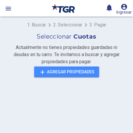
account_circle
notifications

Ingresar
keyboard_arrow_right
keyboard_arrow_right
1. Buscar
2. Seleccionar
3. Pagar
Seleccionar
Cuotas
Actualmente no tienes propiedades guardadas ni
deudas en tu carro. Te invitamos a buscar y agregar
propiedades para pagar.
add
AGREGAR PROPIEDADES