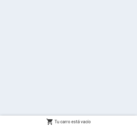
shopping_cart
Tu carro está vacío